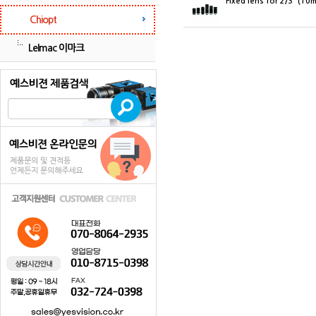
Fixed lens for 2/3” (10
Chiopt
LeImac 이마크