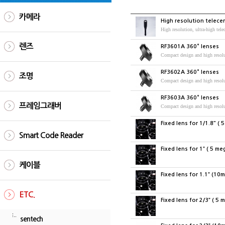
카메라
High resolution telecen
High resolution, ultra-high tele
렌즈
RF3601A 360° lenses
Compact design and high resol
RF3602A 360° lenses
조명
Compact design and high resol
RF3603A 360° lenses
프레임그래버
Compact design and high resol
Fixed lens for 1/1.8" ( 
Smart Code Reader
Fixed lens for 1” ( 5 me
케이블
Fixed lens for 1.1” (10
ETC.
Fixed lens for 2/3” ( 5 
sentech