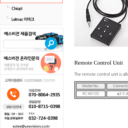
Chiopt
LeImac 이마크
Remote Control Unit
The remote control unit is a
Model No.
Connector
RC-HD133
φ3.5 s